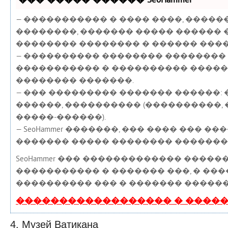
��� ����� ������ SeoHammer
— ����������� � ���� ����, ����
��������, ������� ����� ������ 
�������� �������� � ������ ����
— ���������� �������� �������� �
����������� � ���������� ����
�������� �������.
— ��� ��������� ������� ������:
������, ���������� (����������, �
�����-������).
— SeoHammer �������, ��� ���� ��� �
������� ����� �������� �������
SeoHammer ��� ������������� ����
����������� � ������� ���, � ��
���������� ��� � ������� ������ 
������������������ � ����
4. Музей Ватикана