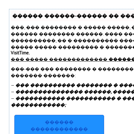
������ ������-������ �� ����
���, ��� �������� � ����� �����,
������ �������� ������. ���� ��
����������, �� � ���������� ���
����� ����� ��������� � ������
VisitTime.
��� ����� �������������
������
���-��� ��� �������� � �������
������� �������:
—
��� ���������� �������� � ����
—
��������������� ������, ������
—
����������� ����������� � ��
������������;
������
������������