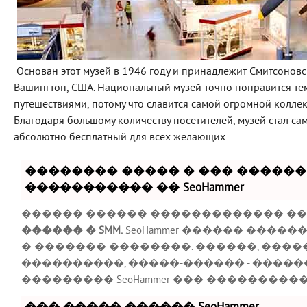
Основан этот музей в 1946 году и принадлежит Смитсоновск
Вашингтон, США. Национальный музей точно понравится тем
путешествиями, потому что славится самой огромной коллек
Благодаря большому количеству посетителей, музей стал са
абсолютно бесплатный для всех желающих.
�������� ����� � ��� ������
����������� �� SeoHammer
������ ������ ������������� ��
������ � SMM.
SeoHammer ������ ���
� ������� ��������. ������, ����
����������, �����-������ - ����
��������� SeoHammer ��� ���������