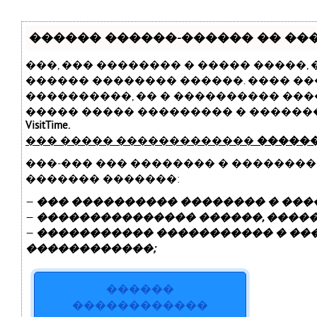
������ ������-������ �� ����
���, ��� �������� � ����� �����,
������ �������� ������. ���� ��
����������, �� � ���������� ���
����� ����� ��������� � ������
VisitTime.
��� ����� �������������
������
���-��� ��� �������� � �������
������� �������:
—
��� ���������� �������� � ����
—
��������������� ������, ������
—
����������� ����������� � ��
������������;
������
������������