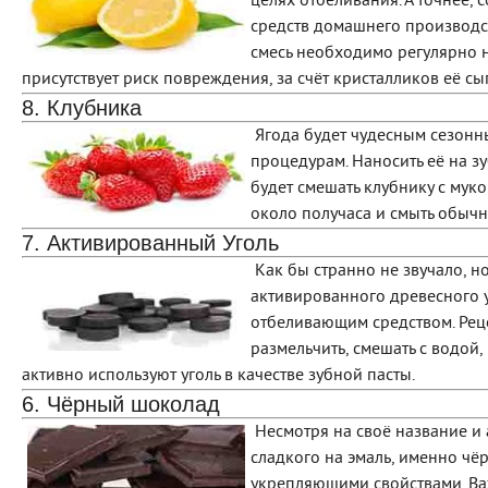
целях отбеливания. А точнее,
средств домашнего производст
смесь необходимо регулярно н
присутствует риск повреждения, за счёт кристалликов её с
8. Клубника
Ягода будет чудесным сезон
процедурам. Наносить её на з
будет смешать клубнику с муко
около получаса и смыть обычн
7. Активированный Уголь
Как бы странно не звучало, н
активированного древесного
отбеливающим средством. Рец
размельчить, смешать с водой,
активно используют уголь в качестве зубной пасты.
6. Чёрный шоколад
Несмотря на своё название и
сладкого на эмаль, именно ч
укрепляющими свойствами. Важ