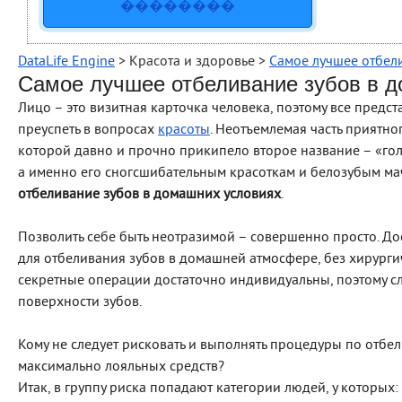
��������
DataLife Engine
> Красота и здоровье >
Самое лучшее отбел
Самое лучшее отбеливание зубов в д
Лицо – это визитная карточка человека, поэтому все предс
преуспеть в вопросах
красоты
. Неотъемлемая часть приятно
которой давно и прочно прикипело второе название – «голл
а именно его сногсшибательным красоткам и белозубым ма
отбеливание зубов в домашних условиях
.
Позволить себе быть неотразимой – совершенно просто. До
для отбеливания зубов в домашней атмосфере, без хирургич
секретные операции достаточно индивидуальны, поэтому сл
поверхности зубов.
Кому не следует рисковать и выполнять процедуры по отбе
максимально лояльных средств?
Итак, в группу риска попадают категории людей, у которых: