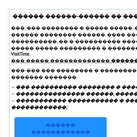
������ ������-������ �� ����
���, ��� �������� � ����� �����,
������ �������� ������. ���� ��
����������, �� � ���������� ���
����� ����� ��������� � ������
VisitTime.
��� ����� �������������
������
���-��� ��� �������� � �������
������� �������:
—
��� ���������� �������� � ����
—
��������������� ������, ������
—
����������� ����������� � ��
������������;
������
������������