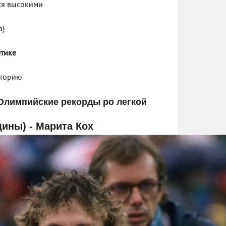
тся высокими
а)
етике
сторию
(Олимпийские рекорды po легкой
ины) - Марита Кох