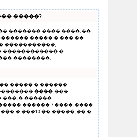
�� �����?
� ������� ���� ����, ��
������� ����� � ��� ��
� �����������,
� ������������ �
��� ��������.
�� ����� � ������
��������
����
, ���
���, � ������
���� ������ 7 ����. ����
�� � ���10 �� �����, �� �