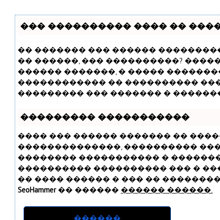
��� ���������� ���� �� ����
�� ������� ��� ������ ���������
�� ������, ��� ����������? ����
������ �������, � ����� �������
������������ �� ���������� ��
��������� ��� ������� � ������
��������� �����������
���� ��� ������ ������� �� ����
��������������, ���������� ��
�������� ����������� � ������� 
���������� ���������� ��� � ���
�� ���� ������ � ��� �� ���������
SeoHammer
�� ������
������ ������.
������