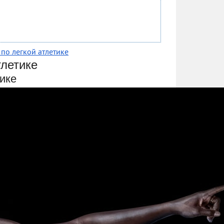
по легкой атлетике
тлетике
тике