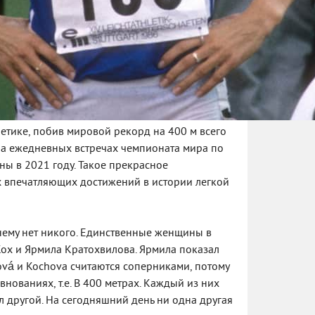
летике, побив мировой рекорд на 400 м всего
 на ежедневных встречах чемпионата мира по
ны в 2021 году. Такое прекрасное
х впечатляющих достижений в истории легкой
 нему нет никого. Единственные женщины в
Кох и Ярмила Кратохвилова. Ярмила показал
ílová и Kochova считаются соперниками, потому
нованиях, т.е. В 400 метрах. Каждый из них
л другой. На сегодняшний день ни одна другая