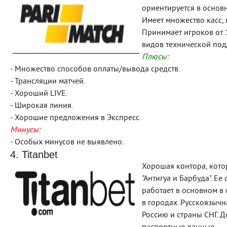
ориентируется в основн
Имеет множество касс, 
Принимает игроков от 
видов технической под
Плюсы:
- Множество способов оплаты/вывода средств.
- Трансляции матчей.
- Хороший LIVE.
- Широкая линия.
- Хорошие предложения в Экспресс.
Минусы:
- Особых минусов не выявлено.
4. Titanbet
Хорошая контора, кото
"Антигуа и Барбуда". Ее
работает в основном в 
в городах. Русскоязыч
Россию и страны СНГ. Д