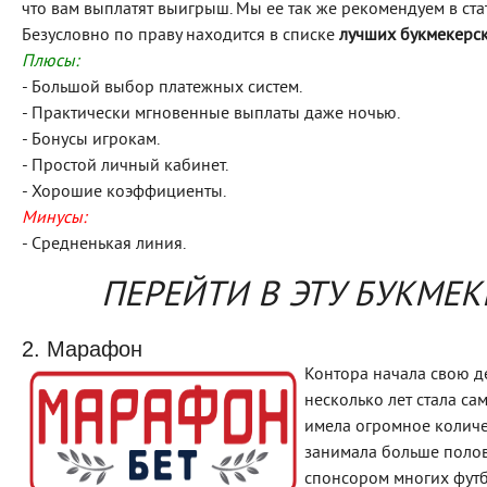
что вам выплатят выигрыш. Мы ее так же рекомендуем в ста
Безусловно по праву находится в списке
лучших букмекерск
Плюсы:
- Большой выбор платежных систем.
- Практически мгновенные выплаты даже ночью.
- Бонусы игрокам.
- Простой личный кабинет.
- Хорошие коэффициенты.
Минусы:
- Средненькая линия.
ПЕРЕЙТИ В ЭТУ БУКМЕ
2. Марафон
Контора начала свою де
несколько лет стала са
имела огромное количес
занимала больше полов
спонсором многих футб