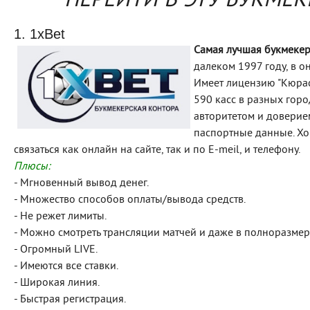
ПЕРЕЙТИ В ЭТУ БУКМЕ
1. 1xBet
Самая лучшая букмекер
далеком 1997 году, в о
Имеет лицензию "Кюрас
590 касс в разных горо
авторитетом и доверием
паспортные данные. Х
связаться как онлайн на сайте, так и по E-meil, и телефону.
Плюсы:
- Мгновенный вывод денег.
- Множество способов оплаты/вывода средств.
- Не режет лимиты.
- Можно смотреть трансляции матчей и даже в полноразме
- Огромный LIVE.
- Имеются все ставки.
- Широкая линия.
- Быстрая регистрация.