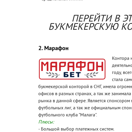
ПЕРЕЙТИ В Э
БУКМЕКЕРСКУЮ К
2. Марафон
Контора 
деятельн
году, все
стала са
букмекерской конторой в СНГ, имела огром
офисов в разных странах, а так же занимал
рынка в данной сфере. Является спонсором
футбольных лиг, а так же официальным спо
футбольного клуба "Малага".
Плюсы:
- Большой выбор платежных систем.