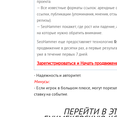
проекта.
— Все известные форматы ссылок: арендные 
ссылки, публикации (упоминания, мнения, отзыв
релизы).
— SeoHammer покажет, где рост или падение, 
на которые нужно обратить внимание.
SeoHammer еще предоставляет технологию
Б
продвижение в десятки раз, а первые результ
уже в течение первых 7 дней.
Зарегистрироваться и Начать продвижен
- Надежность и авторитет.
Минусы:
- Если игрок в большом плюсе, могут порез
ставку на событие.
ПЕРЕЙТИ В Э