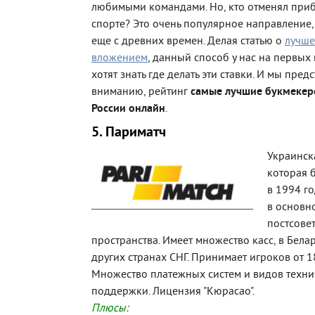
любимыми командами. Но, кто отменял приб
спорте? Это очень популярное направление,
еще с древних времен. Делая статью о
лучше
вложением
, данный способ у нас на первых 
хотят знать где делать эти ставки. И мы пре
вниманию, рейтинг
самые лучшие букмекер
России онлайн
.
5. Париматч
Украинск
которая 
в 1994 го
в основн
постсове
пространства. Имеет множество касс, в Белар
других странах СНГ. Принимает игроков от 18
Множество платежных систем и видов техн
поддержки. Лицензия "Кюрасао".
Плюсы: