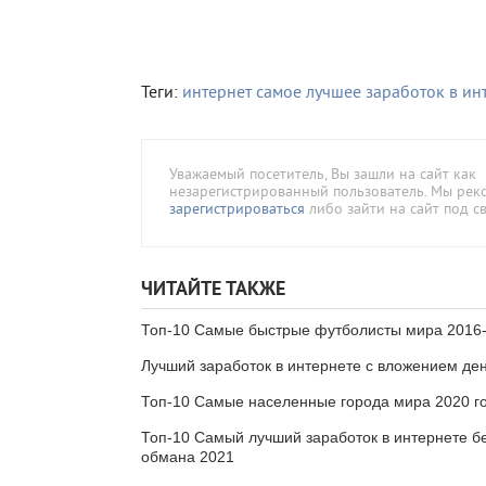
Теги:
интернет
самое лучшее
заработок в ин
Уважаемый посетитель, Вы зашли на сайт как
незарегистрированный пользователь. Мы ре
зарегистрироваться
либо зайти на сайт под с
ЧИТАЙТЕ ТАКЖЕ
Топ-10 Самые быстрые футболисты мира 2016-
Лучший заработок в интернете с вложением де
Топ-10 Самые населенные города мира 2020 г
Топ-10 Самый лучший заработок в интернете б
обмана 2021