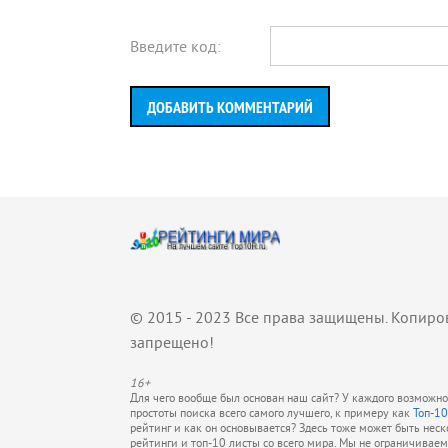
Введите код:
ДОБАВИТЬ КОММЕНТАРИЙ
© 2015 - 2023 Все права защищены. Копиро
запрещено!
16+
Для чего вообще был основан наш сайт? У каждого возможно 
простоты поиска всего самого лучшего, к примеру как
Топ-10
рейтинг и как он основывается? Здесь тоже может быть нес
рейтинги и топ-10 листы со всего мира. Мы не ограничивае