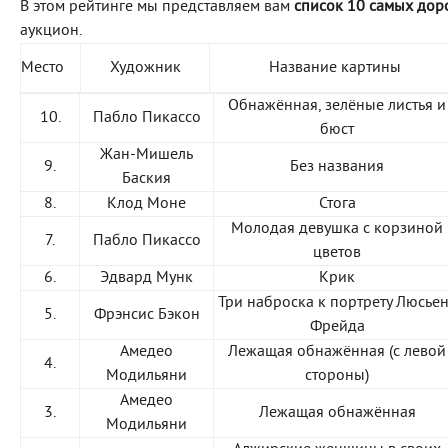
В этом рейтинге мы представляем вам
список 10 самых дор
аукцион.
Место
Художник
Название картины
Обнажённая, зелёные листья и
10.
Пабло Пикассо
бюст
Жан-Мишель
9.
Без названия
Баския
8.
Клод Моне
Стога
Молодая девушка с корзиной
7.
Пабло Пикассо
цветов
6.
Эдвард Мунк
Крик
Три наброска к портрету Люсье
5.
Фрэнсис Бэкон
Фрейда
Амедео
Лежащая обнажённая (с левой
4.
Модильяни
стороны)
Амедео
3.
Лежащая обнажённая
Модильяни