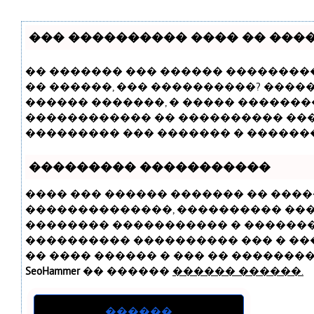
��� ���������� ���� �� ����
�� ������� ��� ������ ���������
�� ������, ��� ����������? ����
������ �������, � ����� �������
������������ �� ���������� ��
��������� ��� ������� � ������
��������� �����������
���� ��� ������ ������� �� ����
��������������, ���������� ��
�������� ����������� � ������� 
���������� ���������� ��� � ���
�� ���� ������ � ��� �� ���������
SeoHammer
�� ������
������ ������.
������