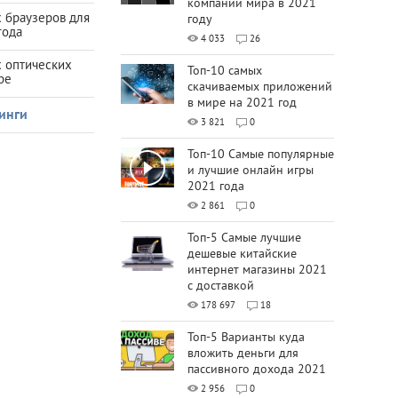
компаний мира в 2021
 браузеров для
году
года
4 033
26
х оптических
Топ-10 самых
ре
скачиваемых приложений
в мире на 2021 год
инги
3 821
0
Топ-10 Самые популярные
и лучшие онлайн игры
2021 года
2 861
0
Топ-5 Самые лучшие
дешевые китайские
интернет магазины 2021
с доставкой
178 697
18
Топ-5 Варианты куда
вложить деньги для
пассивного дохода 2021
2 956
0