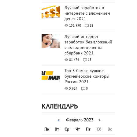
Лучший заработок в
интернете с вложением
денег 2021
151 990
12
Лучший интернет
заработок без вложений
с выводом денег на
сбербанк 2021
81 476
13
Топ-5 Самые лучшие
букмекерские конторы
России 2021
5 624
0
КАЛЕНДАРЬ
«
Февраль 2023 »
Пн
Вт
Ср
Чт
Пт
Сб
Вс