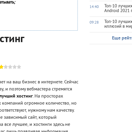
атывать;
Топ-10 лучших
14:40
Android 2021 
Топ-10 лучши
09:28
иллюзий в ми
стинг
Еще рейт
ет на ваш бизнес в интернете. Сейчас
ву,
и поэтому вебмастера стремятся
лучший хостинг
. На просторах
х компаний огромное количество, но
оответствуют, нужному нам качеству.
не зависимый сайт, который
 все лучшее, и хостинги здесь не
нас лишь правдивая информация,