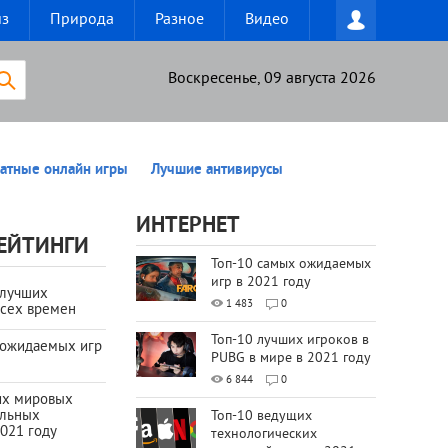
из
Природа
Разное
Видео
Воскресенье, 09 августа 2026
атные онлайн игры
Лучшие антивирусы
ИНТЕРНЕТ
ЕЙТИНГИ
Топ-10 самых ожидаемых
игр в 2021 году
 лучших
1 483
0
всех времен
Топ-10 лучших игроков в
 ожидаемых игр
PUBG в мире в 2021 году
6 844
0
их мировых
ильных
Топ-10 ведущих
021 году
технологических