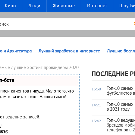
Кино
Люди
Животные
Интернет
Шоу-Б
о и Архитектура
Лучший заработок в интернете
Лучшие беспл
Самые лучшие хостинг провайдеры 2020
ПОСЛЕДНИЕ Р
m-боте
Топ-10 самых
13:30
аписи клиентов никуда. Мало того, что
футболистов 
нтам о визитах тоже. Нашли самый
Топ-10 самых
14:21
в 2021 году
ет ведение записей:
Топ-10 ведущ
13:42
брендов моб
;
телефонов в 2
аты;