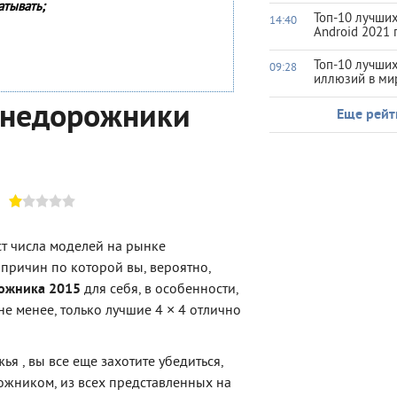
атывать;
Топ-10 лучших
14:40
Android 2021 
Топ-10 лучши
09:28
иллюзий в ми
внедорожники
Еще рейт
ст числа моделей на рынке
причин по которой вы, вероятно,
ожника 2015
для себя, в особенности,
не менее, только лучшие 4 × 4 отлично
я , вы все еще захотите убедиться,
жником, из всех представленных на