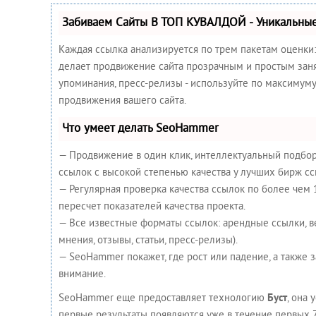
Забиваем Сайты В ТОП КУВАЛДОЙ - Уникальны
Каждая ссылка анализируется по трем пакетам оценки
делает продвижение сайта прозрачным и простым занят
упоминания, пресс-релизы - используйте по максимум
продвижения вашего сайта.
Что умеет делать SeoHammer
— Продвижение в один клик, интеллектуальный подбор
ссылок с высокой степенью качества у лучших бирж сс
— Регулярная проверка качества ссылок по более чем
пересчет показателей качества проекта.
— Все известные форматы ссылок: арендные ссылки, в
мнения, отзывы, статьи, пресс-релизы).
— SeoHammer покажет, где рост или падение, а также 
внимание.
SeoHammer еще предоставляет технологию
Буст
, она 
первые результаты появляются уже в течение первых 7