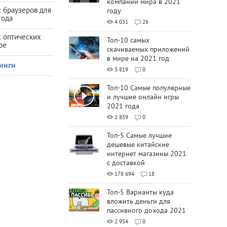
компаний мира в 2021
 браузеров для
году
года
4 031
26
х оптических
Топ-10 самых
ре
скачиваемых приложений
в мире на 2021 год
инги
3 819
0
Топ-10 Самые популярные
и лучшие онлайн игры
2021 года
2 859
0
Топ-5 Самые лучшие
дешевые китайские
интернет магазины 2021
с доставкой
178 694
18
Топ-5 Варианты куда
вложить деньги для
пассивного дохода 2021
2 954
0