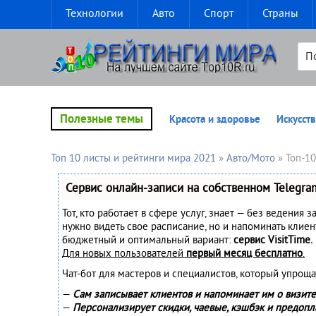
Технологии
Авто
Спорт
Страны
Полезные темы
Красота и здоровье
Искусств
Топ 10 листы и рейтинги мира 2021
»
Авто/Мото
» Топ-1
Сервис онлайн-записи на собственном Telegra
Тот, кто работает в сфере услуг, знает — без ведения з
нужно видеть свое расписание, но и напоминать клие
бюджетный и оптимальный вариант:
сервис VisitTime.
Для новых пользователей
первый месяц бесплатно
.
Чат-бот для мастеров и специалистов, который упроща
—
Сам записывает клиентов и напоминает им о визите
—
Персонализирует скидки, чаевые, кэшбэк и предопл