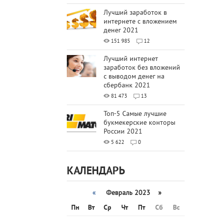
Лучший заработок в
интернете с вложением
денег 2021
151 985
12
Лучший интернет
заработок без вложений
с выводом денег на
сбербанк 2021
81 473
13
Топ-5 Самые лучшие
букмекерские конторы
России 2021
5 622
0
КАЛЕНДАРЬ
«
Февраль 2023 »
Пн
Вт
Ср
Чт
Пт
Сб
Вс