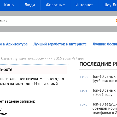
Кино
Люди
Животные
Интернет
Шоу-Б
о и Архитектура
Лучший заработок в интернете
Лучшие беспл
0 Самые лучшие внедорожники 2015 года Рейтинг
ПОСЛЕДНИЕ Р
m-боте
Топ-10 самых
13:30
аписи клиентов никуда. Мало того, что
футболистов 
нтам о визитах тоже. Нашли самый
Топ-10 самых
14:21
в 2021 году
ет ведение записей:
Топ-10 ведущ
13:42
брендов моб
;
телефонов в 2
аты;