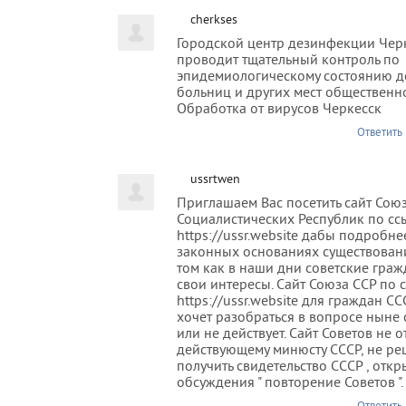
cherkses
Городской центр дезинфекции Чер
проводит тщательный контроль по
эпидемиологическому состоянию де
больниц и других мест общественн
Обработка от вирусов Черкесск
Ответить
ussrtwen
Приглашаем Вас посетить сайт Сою
Социалистических Республик по сс
https://ussr.website дабы подробнее
законных основаниях существовани
том как в наши дни советские граж
свои интересы. Сайт Союза ССР по 
https://ussr.website для граждан СС
хочет разобраться в вопросе ныне 
или не действует. Сайт Советов не о
действующему минюсту СССР, не ре
получить свидетельство СССР , откр
обсуждения " повторение Советов ".