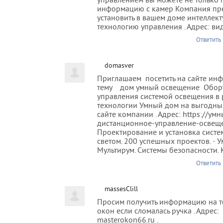
управлением вы можете не только 
информацию с камер Компания пр
установить в вашем доме интеллек
технологию управления . Адрес: в
Ответить
domasver
Приглашаем посетить на сайте ин
тему дом умный освещение Обор
управления системой освещения в
технологии Умный дом на выгодны
сайте компании . Адрес: https://умн
дистанционное-управление-освеще
Проектирование и установка систе
светом. 200 успешных проектов. · У
Мультирум. Системы безопасности.
Ответить
massesClill
Просим получить информацию на т
окон если сломалась ручка . Адрес:
masterokon66.ru .