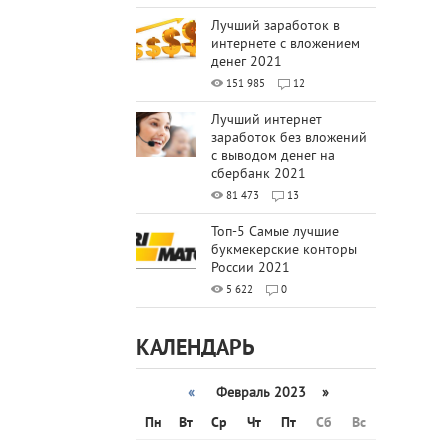
Лучший заработок в
интернете с вложением
денег 2021
151 985
12
Лучший интернет
заработок без вложений
с выводом денег на
сбербанк 2021
81 473
13
Топ-5 Самые лучшие
букмекерские конторы
России 2021
5 622
0
КАЛЕНДАРЬ
«
Февраль 2023 »
Пн
Вт
Ср
Чт
Пт
Сб
Вс