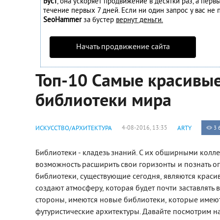
Буст
, она ускоряет продвижение в десятки раз, а перв
течение первых 7 дней. Если ни один запрос у вас не п
SeoHammer
за бустер
вернут деньги.
Начать продвижение сайта
Топ-10 Самые красивы
библиотеки мира
ИСКУССТВО/АРХИТЕКТУРА
4-08-2016, 13:35
ARTY
3 
Библиотеки - кладезь знаний. С их обширными колле
возможность расширить свои горизонты и познать 
библиотеки, существующие сегодня, являются крас
создают атмосферу, которая будет почти заставлять в
стороны, имеются новые библиотеки, которые имею
футуристические архитектуры. Давайте посмотрим на