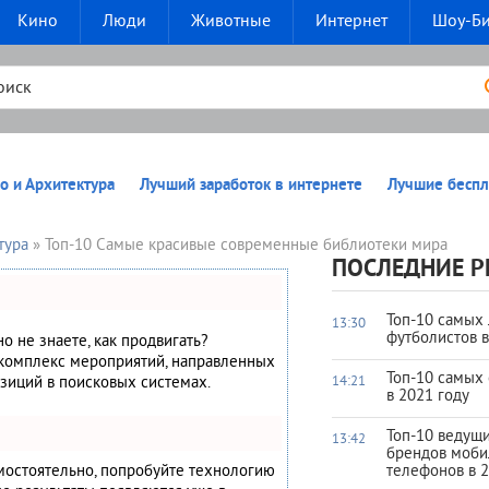
Кино
Люди
Животные
Интернет
Шоу-Б
о и Архитектура
Лучший заработок в интернете
Лучшие беспл
тура
» Топ-10 Самые красивые современные библиотеки мира
ПОСЛЕДНИЕ Р
Топ-10 самых
13:30
футболистов 
но не знаете, как продвигать?
 комплекс мероприятий, направленных
Топ-10 самых
зиций в поисковых системах.
14:21
в 2021 году
Топ-10 ведущ
13:42
брендов моб
амостоятельно, попробуйте технологию
телефонов в 2