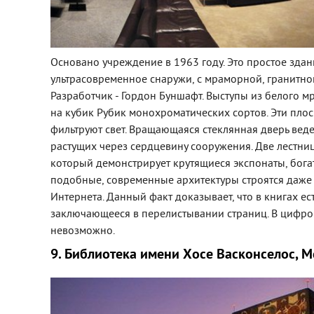
Основано учреждение в 1963 году. Это простое здан
ультрасовременное снаружи, с мраморной, гранитной
Разработчик - Гордон Буншафт. Выступы из белого 
на кубик Рубик монохроматических сортов. Эти пло
фильтруют свет. Вращающаяся стеклянная дверь ведет
растущих через сердцевину сооружения. Две лестни
который демонстрирует крутящиеся экспонаты, бога
подобные, современные архитектуры строятся даже 
Интернета. Данный факт доказывает, что в книгах ес
заключающееся в перелистывании страниц. В цифров
невозможно.
9. Библиотека имени Хосе Васконселос, М