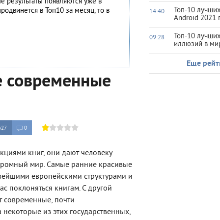
ые результаты появляются уже в
Топ-10 лучших
родвинется в Топ10 за месяц, то в
14:40
Android 2021 
Топ-10 лучши
09:28
иллюзий в ми
Еще рейт
е современные
627
0
кциями книг, они дают человеку
огромный мир. Самые ранние красивые
ивейшими европейскими структурами и
ас поклоняться книгам. С другой
т современные, почти
 некоторые из этих государственных,