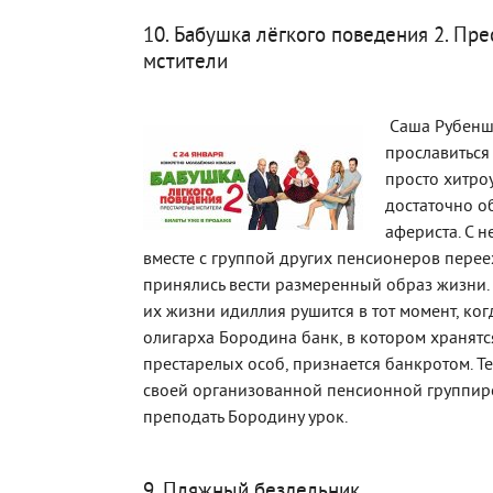
10. Бабушка лёгкого поведения 2. Пр
мстители
Саша Рубеншт
прославиться 
просто хитро
достаточно о
афериста. С 
вместе с группой других пенсионеров переех
принялись вести размеренный образ жизни.
их жизни идиллия рушится в тот момент, ко
олигарха Бородина банк, в котором хранятс
престарелых особ, признается банкротом. Т
своей организованной пенсионной группир
преподать Бородину урок.
9. Пляжный бездельник