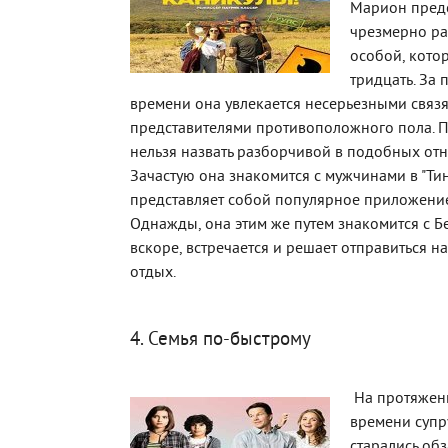
Марион предс
чрезмерно р
особой, кото
тридцать. За
времени она увлекается несерьезными связя
представителями противоположного пола. П
нельзя назвать разборчивой в подобных от
Зачастую она знакомится с мужчинами в "Тин
представляет собой популярное приложение
Однажды, она этим же путем знакомится с Б
вскоре, встречается и решает отправиться н
отдых.
4. Семья по-быстрому
На протяжен
времени супр
старались обз