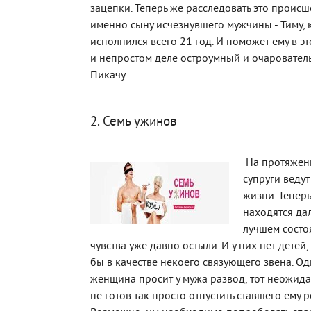
зацепки. Теперь же расследовать это происш
именно сыну исчезнувшего мужчины - Тиму,
исполнился всего 21 год. И поможет ему в э
и непростом деле остроумный и очаровате
Пикачу.
2. Семь ужинов
На протяжени
супруги веду
жизни. Тепер
находятся да
лучшем состо
чувства уже давно остыли. И у них нет детей
бы в качестве некоего связующего звена. О
женщина просит у мужа развод, тот неожида
не готов так просто отпустить ставшего ему 