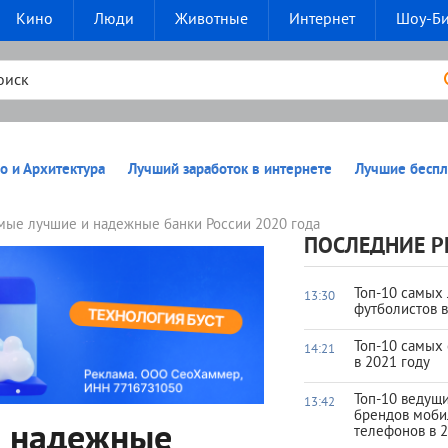
Кино
Люди
Животные
Интернет
Шоу-Б
о и Архитектура
Лучший заработок в интернете
Лучшие беспл
мые лучшие и надежные банки России 2020 года
ПОСЛЕДНИЕ Р
Топ-10 самых
13:30
футболистов 
Топ-10 самых
14:21
в 2021 году
Топ-10 ведущ
13:42
брендов моб
и надежные
телефонов в 2