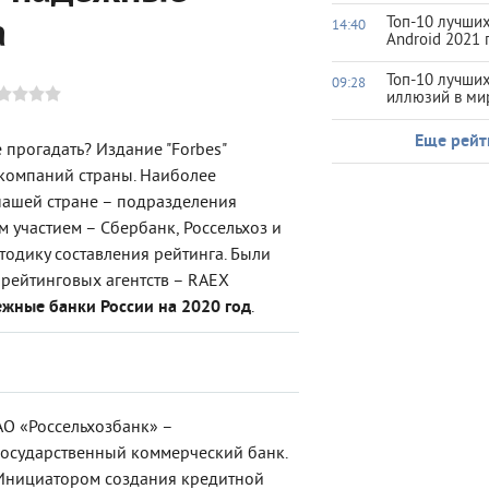
а
Топ-10 лучших
14:40
Android 2021 
Топ-10 лучши
09:28
иллюзий в ми
Еще рейт
 прогадать? Издание "Forbes"
 компаний страны. Наиболее
нашей стране – подразделения
 участием – Сбербанк, Россельхоз и
тодику составления рейтинга. Были
рейтинговых агентств – RAEX
жные банки России на 2020 год
.
АО «Россельхозбанк» –
государственный коммерческий банк.
Инициатором создания кредитной