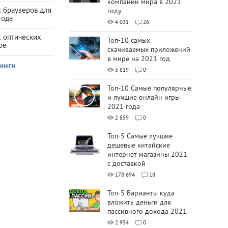
компаний мира в 2021
 браузеров для
году
года
4 031
26
х оптических
Топ-10 самых
ре
скачиваемых приложений
в мире на 2021 год
инги
3 819
0
Топ-10 Самые популярные
и лучшие онлайн игры
2021 года
2 859
0
Топ-5 Самые лучшие
дешевые китайские
интернет магазины 2021
с доставкой
178 694
18
Топ-5 Варианты куда
вложить деньги для
пассивного дохода 2021
2 954
0