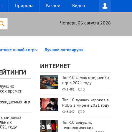
из
Природа
Разное
Видео
Четверг, 06 августа 2026
атные онлайн игры
Лучшие антивирусы
ИНТЕРНЕТ
ЕЙТИНГИ
Топ-10 самых ожидаемых
игр в 2021 году
 лучших
1 481
0
всех времен
Топ-10 лучших игроков в
 ожидаемых игр
PUBG в мире в 2021 году
6 842
0
их мировых
ильных
Топ-10 ведущих
021 году
технологических