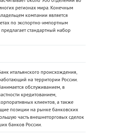
насчитывает около 900 отделений во
многих регионах мира. Конечным
владельцем компании является
счетах по экспортно-импортным
я предлагает стандартный набор
Банк итальянского происхождения,
работающий на территории России.
Занимается обслуживанием, в
частности кредитованием,
корпоративных клиентов, а также
ющие позиции на рынке банковских
 большую часть внешнеторговых сделок
ших банков России.