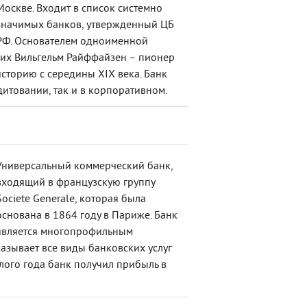
Москве. Входит в список системно
значимых банков, утвержденный ЦБ
РФ. Основателем одноименной
их Вильгельм Райффайзен – пионер
сторию с середины XIX века. Банк
итовании, так и в корпоративном.
Универсальный коммерческий банк,
входящий в французскую группу
Societe Generale, которая была
основана в 1864 году в Париже. Банк
является многопрофильным
азывает все виды банковских услуг
лого года банк получил прибыль в