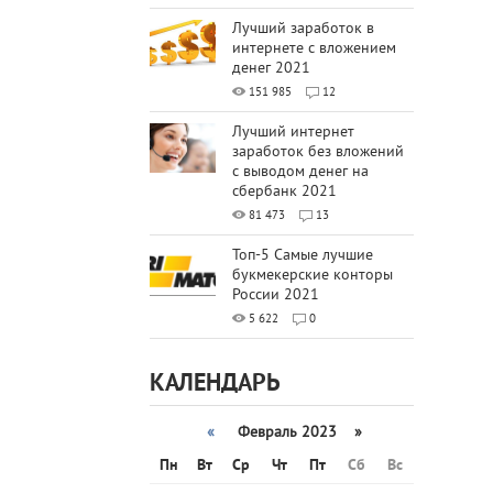
Лучший заработок в
интернете с вложением
денег 2021
151 985
12
Лучший интернет
заработок без вложений
с выводом денег на
сбербанк 2021
81 473
13
Топ-5 Самые лучшие
букмекерские конторы
России 2021
5 622
0
КАЛЕНДАРЬ
«
Февраль 2023 »
Пн
Вт
Ср
Чт
Пт
Сб
Вс