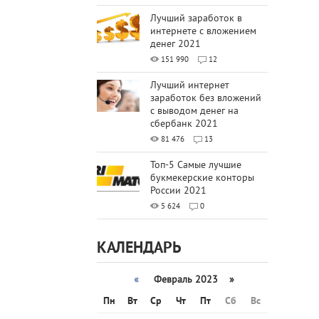
Лучший заработок в
интернете с вложением
денег 2021
151 990
12
Лучший интернет
заработок без вложений
с выводом денег на
сбербанк 2021
81 476
13
Топ-5 Самые лучшие
букмекерские конторы
России 2021
5 624
0
КАЛЕНДАРЬ
«
Февраль 2023 »
Пн
Вт
Ср
Чт
Пт
Сб
Вс