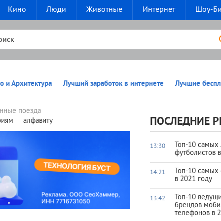
Кино
Люди
Животные
Интернет
Шоу-Б
о и Архитектура
Лучший заработок в интернете
Лучшие беспл
нные поезда
ПОСЛЕДНИЕ Р
риям
алфавиту
Топ-10 самых
13:30
футболистов 
Топ-10 самых
14:21
в 2021 году
Топ-10 ведущ
13:42
брендов моб
телефонов в 2