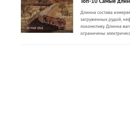
Топ-10 Самые длин
Длинна состава измеряе
загруженных рудой, неф
локомотиву. Длинна ваго
05 МАР 2016
ограничены электриче
28 792
0