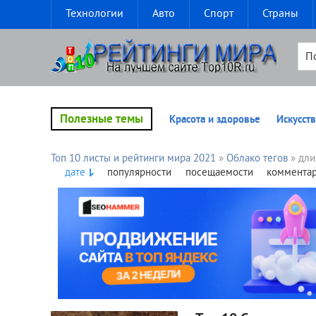
Технологии
Авто
Спорт
Страны
Полезные темы
Красота и здоровье
Искусств
Топ 10 листы и рейтинги мира 2021
»
Облако тегов
» дли
дате
популярности
посещаемости
коммента