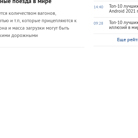
ные поезда в мире
Топ-10 лучших
14:40
Android 2021 
тся количеством вагонов,
тью и т.п, которые прицепляются к
Топ-10 лучши
09:28
иллюзий в ми
на и масса загрузки могут быть
скими дорожными
Еще рейт