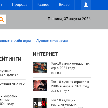
из
Природа
Разное
Видео
Пятница, 07 августа 2026
атные онлайн игры
Лучшие антивирусы
ИНТЕРНЕТ
ЕЙТИНГИ
Топ-10 самых ожидаемых
игр в 2021 году
 лучших
1 483
0
всех времен
Топ-10 лучших игроков в
 ожидаемых игр
PUBG в мире в 2021 году
6 844
0
их мировых
ильных
Топ-10 ведущих
021 году
технологических