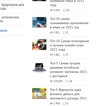
компаний мира в 2021
 браузеров для
году
года
4 033
26
х оптических
Топ-10 самых
ре
скачиваемых приложений
в мире на 2021 год
инги
3 821
0
Топ-10 Самые популярные
и лучшие онлайн игры
2021 года
2 861
0
Топ-5 Самые лучшие
дешевые китайские
интернет магазины 2021
с доставкой
178 697
18
Топ-5 Варианты куда
вложить деньги для
пассивного дохода 2021
2 956
0