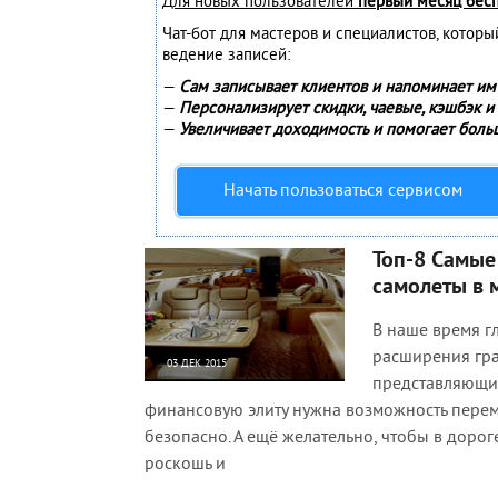
Для новых пользователей
первый месяц бес
Чат-бот для мастеров и специалистов, котор
ведение записей:
—
Сам записывает клиентов и напоминает им 
—
Персонализирует скидки, чаевые, кэшбэк и
—
Увеличивает доходимость и помогает боль
Начать пользоваться сервисом
Топ-8 Самые
самолеты в 
В наше время г
расширения гра
03 ДЕК 2015
представляющи
4 883
0
финансовую элиту нужна возможность перем
безопасно. А ещё желательно, чтобы в дорог
роскошь и