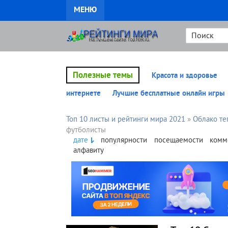
МЕНЮ
Полезные темы
Красота и здоровье
интернете
Лучшие бесплатные онлайн игры
Топ 10 листы и рейтинги мира 2021
»
Облако те
футболисты
дате
популярности
посещаемости
комм
алфавиту