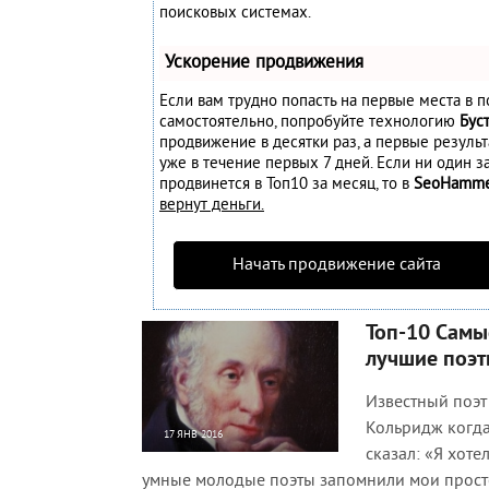
поисковых системах.
Ускорение продвижения
Если вам трудно попасть на первые места в п
самостоятельно, попробуйте технологию
Бус
продвижение в десятки раз, а первые резуль
уже в течение первых 7 дней. Если ни один за
продвинется в Топ10 за месяц, то в
SeoHamm
вернут деньги.
Начать продвижение сайта
Топ-10 Самы
лучшие поэт
Известный поэт
Кольридж когда
17 ЯНВ 2016
сказал: «Я хоте
23 821
0
умные молодые поэты запомнили мои прост