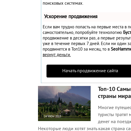
поисковых системах.
Ускорение продвижения
Если вам трудно попасть на первые места в п
самостоятельно, попробуйте технологию
Бус
продвижение в десятки раз, а первые резуль
уже в течение первых 7 дней. Если ни один за
продвинется в Топ10 за месяц, то в
SeoHamm
вернут деньги.
Начать продвижение сайта
Топ-10 Самы
страны мира
Многие путеше
туристы тратят
24 ИЮН 2015
денег на поездк
44 848
0
Некоторые люди хотят знать какая страна са