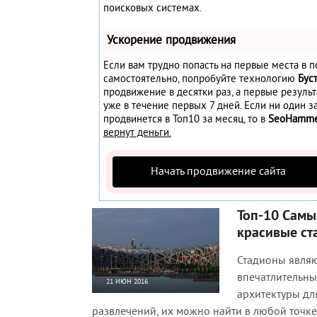
поисковых системах.
Ускорение продвижения
Если вам трудно попасть на первые места в п
самостоятельно, попробуйте технологию
Бус
продвижение в десятки раз, а первые резуль
уже в течение первых 7 дней. Если ни один за
продвинется в Топ10 за месяц, то в
SeoHamm
вернут деньги.
Начать продвижение сайта
Топ-10 Самы
красивые ст
Стадионы явля
впечатлительн
21 ИЮН 2016
архитектуры дл
4 546
0
развлечений, их можно найти в любой точке