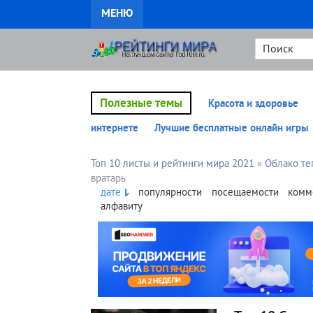
МЕНЮ
Полезные темы
Красота и здоровье
интернете
Лучшие бесплатные онлайн игры
Топ 10 листы и рейтинги мира 2021
»
Облако те
вратарь
дате
популярности
посещаемости
комм
алфавиту