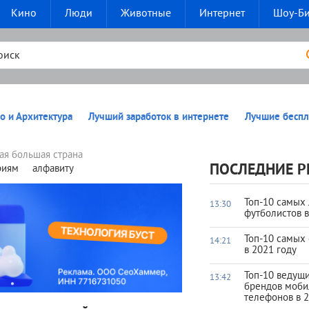
Кино
Люди
Животные
Интернет
Шоу-Б
о и Архитектура
Лучший заработок в интернете
Лучшие беспл
ая большая страна
ПОСЛЕДНИЕ Р
риям
алфавиту
Топ-10 самых
13:30
футболистов 
Топ-10 самых
14:21
в 2021 году
Топ-10 ведущ
13:42
брендов моб
телефонов в 2