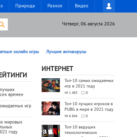
из
Природа
Разное
Видео
Четверг, 06 августа 2026
атные онлайн игры
Лучшие антивирусы
ИНТЕРНЕТ
ЕЙТИНГИ
Топ-10 самых ожидаемых
игр в 2021 году
 лучших
1 483
0
всех времен
Топ-10 лучших игроков в
 ожидаемых игр
PUBG в мире в 2021 году
6 844
0
их мировых
ильных
Топ-10 ведущих
021 году
технологических