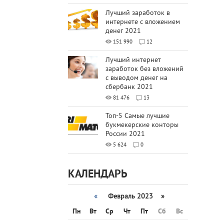
Лучший заработок в
интернете с вложением
денег 2021
151 990
12
Лучший интернет
заработок без вложений
с выводом денег на
сбербанк 2021
81 476
13
Топ-5 Самые лучшие
букмекерские конторы
России 2021
5 624
0
КАЛЕНДАРЬ
«
Февраль 2023 »
Пн
Вт
Ср
Чт
Пт
Сб
Вс