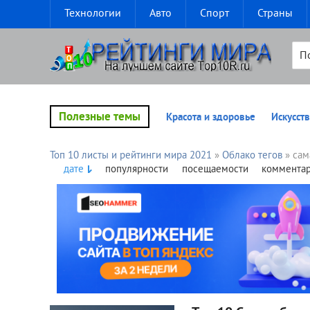
Технологии
Авто
Спорт
Страны
Полезные темы
Красота и здоровье
Искусств
Топ 10 листы и рейтинги мира 2021
»
Облако тегов
» сам
дате
популярности
посещаемости
коммента