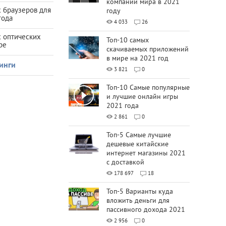
компаний мира в 2021
 браузеров для
году
года
4 033
26
х оптических
Топ-10 самых
ре
скачиваемых приложений
в мире на 2021 год
инги
3 821
0
Топ-10 Самые популярные
и лучшие онлайн игры
2021 года
2 861
0
Топ-5 Самые лучшие
дешевые китайские
интернет магазины 2021
с доставкой
178 697
18
Топ-5 Варианты куда
вложить деньги для
пассивного дохода 2021
2 956
0