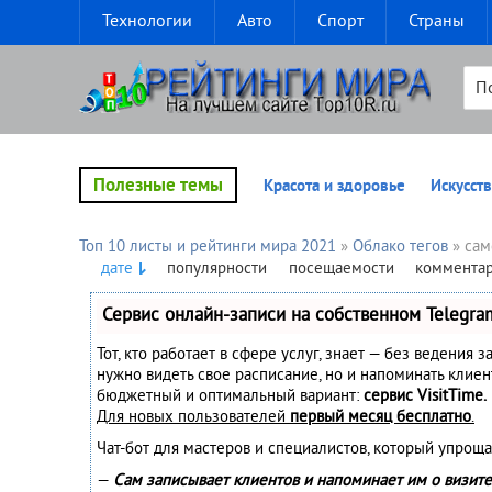
Технологии
Авто
Спорт
Страны
Полезные темы
Красота и здоровье
Искусств
Топ 10 листы и рейтинги мира 2021
»
Облако тегов
» сам
дате
популярности
посещаемости
коммента
Сервис онлайн-записи на собственном Telegra
Тот, кто работает в сфере услуг, знает — без ведения з
нужно видеть свое расписание, но и напоминать клие
бюджетный и оптимальный вариант:
сервис VisitTime.
Для новых пользователей
первый месяц бесплатно
.
Чат-бот для мастеров и специалистов, который упроща
—
Сам записывает клиентов и напоминает им о визите