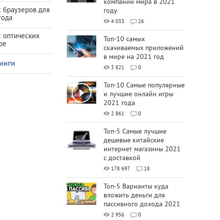
компаний мира в 2021
 браузеров для
году
года
4 033
26
х оптических
Топ-10 самых
ре
скачиваемых приложений
в мире на 2021 год
инги
3 821
0
Топ-10 Самые популярные
и лучшие онлайн игры
2021 года
2 861
0
Топ-5 Самые лучшие
дешевые китайские
интернет магазины 2021
с доставкой
178 697
18
Топ-5 Варианты куда
вложить деньги для
пассивного дохода 2021
2 956
0