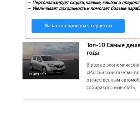
—
Персонализирует скидки, чаевые, кэшбэк и предопл
—
Увеличивает доходимость и помогает больше зараб
Начать пользоваться сервисом
Топ-10 Самые деш
года
В разгар экономическо
«Российской газеты» по
29 НОЯ 2016
отечественным автомоби
3 763
0
собираются ими стать,