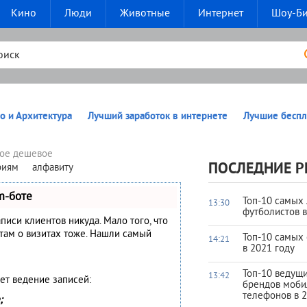
Кино
Люди
Животные
Интернет
Шоу-Б
о и Архитектура
Лучший заработок в интернете
Лучшие беспл
ое дешевое
ПОСЛЕДНИЕ Р
риям
алфавиту
m-боте
Топ-10 самых
13:30
футболистов 
аписи клиентов никуда. Мало того, что
нтам о визитах тоже. Нашли самый
Топ-10 самых
14:21
в 2021 году
Топ-10 ведущ
13:42
ет ведение записей:
брендов моб
телефонов в 2
;