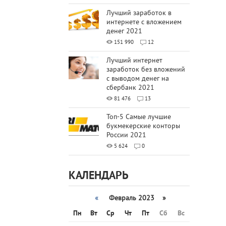
Лучший заработок в
интернете с вложением
денег 2021
151 990
12
Лучший интернет
заработок без вложений
с выводом денег на
сбербанк 2021
81 476
13
Топ-5 Самые лучшие
букмекерские конторы
России 2021
5 624
0
КАЛЕНДАРЬ
«
Февраль 2023 »
Пн
Вт
Ср
Чт
Пт
Сб
Вс