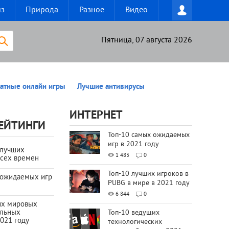
из
Природа
Разное
Видео
Пятница, 07 августа 2026
атные онлайн игры
Лучшие антивирусы
ИНТЕРНЕТ
ЕЙТИНГИ
Топ-10 самых ожидаемых
игр в 2021 году
 лучших
1 483
0
всех времен
Топ-10 лучших игроков в
 ожидаемых игр
PUBG в мире в 2021 году
6 844
0
их мировых
ильных
Топ-10 ведущих
021 году
технологических