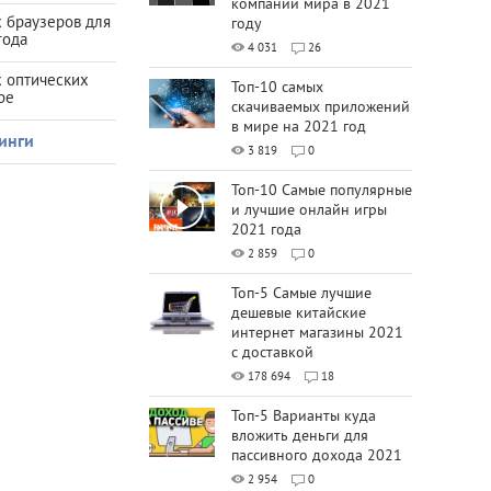
компаний мира в 2021
 браузеров для
году
года
4 031
26
х оптических
Топ-10 самых
ре
скачиваемых приложений
в мире на 2021 год
инги
3 819
0
Топ-10 Самые популярные
и лучшие онлайн игры
2021 года
2 859
0
Топ-5 Самые лучшие
дешевые китайские
интернет магазины 2021
с доставкой
178 694
18
Топ-5 Варианты куда
вложить деньги для
пассивного дохода 2021
2 954
0