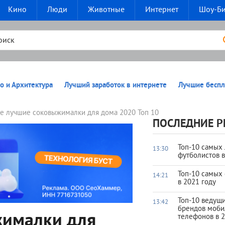
Кино
Люди
Животные
Интернет
Шоу-Б
о и Архитектура
Лучший заработок в интернете
Лучшие беспл
е лучшие соковыжималки для дома 2020 Топ 10
ПОСЛЕДНИЕ Р
Топ-10 самых
13:30
футболистов 
Топ-10 самых
14:21
в 2021 году
Топ-10 ведущ
13:42
брендов моб
жималки для
телефонов в 2