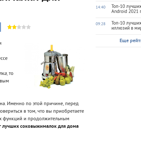
Топ-10 лучших
14:40
Android 2021 
Топ-10 лучши
09:28
иллюзий в ми
Еще рейт
и
ессе
лка
, то
овым
на. Именно по этой причине, перед
вериться в том, что вы приобретаете
х функций и продолжительным
г лучших соковыжималок для дома