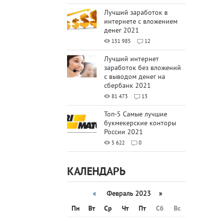
Лучший заработок в
интернете с вложением
денег 2021
151 985
12
Лучший интернет
заработок без вложений
с выводом денег на
сбербанк 2021
81 473
13
Топ-5 Самые лучшие
букмекерские конторы
России 2021
5 622
0
КАЛЕНДАРЬ
«
Февраль 2023 »
Пн
Вт
Ср
Чт
Пт
Сб
Вс