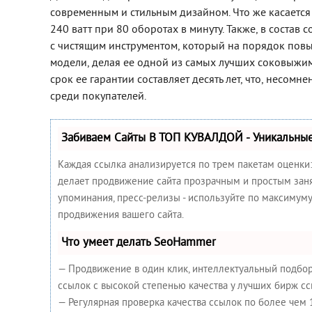
современным и стильным дизайном. Что же касается 
240 ватт при 80 оборотах в минуту. Также, в соста
с чистящим инструментом, который на порядок пов
модели, делая ее одной из самых лучших соковыжима
срок ее гарантии составляет десять лет, что, несомн
среди покупателей.
Забиваем Сайты В ТОП КУВАЛДОЙ - Уникальны
Каждая ссылка анализируется по трем пакетам оценки
делает продвижение сайта прозрачным и простым занят
упоминания, пресс-релизы - используйте по максимум
продвижения вашего сайта.
Что умеет делать SeoHammer
— Продвижение в один клик, интеллектуальный подбор
ссылок с высокой степенью качества у лучших бирж сс
— Регулярная проверка качества ссылок по более чем