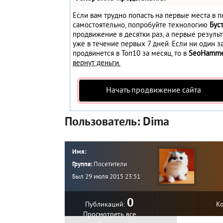
Если вам трудно попасть на первые места в п
самостоятельно, попробуйте технологию
Бус
продвижение в десятки раз, а первые резуль
уже в течение первых 7 дней. Если ни один за
продвинется в Топ10 за месяц, то в
SeoHamm
вернут деньги.
Начать продвижение сайта
Пользователь: Dima
Имя:
Группа:
Посетители
Был 29 июля 2015 23:51
0
Публикаций:
К
Просмотреть все