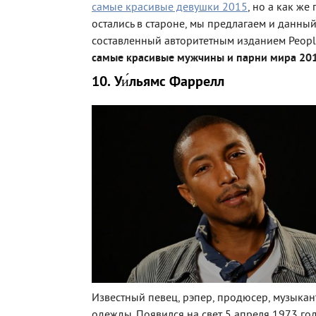
самые красивые девушки 2015
, но а как же
остались в староне, мы предлагаем и данны
составленный авторитетным изданием People
самые красивые мужчины и парни мира 20
10. Уи́льямс Фаррелл
Известный певец, рэпер, продюсер, музыкан
одежды. Появился на свет 5 апреля 1973 го