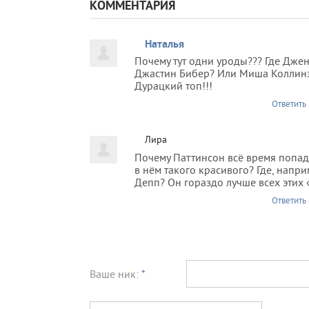
КОММЕНТАРИЯ
Наталья
Почему тут одни уроды??? Где Джен
Джастин Бибер? Или Миша Коллинз
Дурацкий топ!!!
Ответить
Лира
Почему Паттинсон всё время попада
в нём такого красивого? Где, напр
Депп? Он гораздо лучше всех этих 
Ответить
Ваше ник:
*