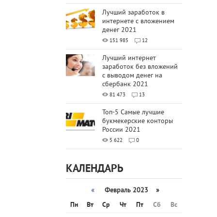
Лучший заработок в
интернете с вложением
денег 2021
151 985
12
Лучший интернет
заработок без вложений
с выводом денег на
сбербанк 2021
81 473
13
Топ-5 Самые лучшие
букмекерские конторы
России 2021
5 622
0
КАЛЕНДАРЬ
«
Февраль 2023 »
Пн
Вт
Ср
Чт
Пт
Сб
Вс