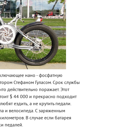
 включающее нано - фосфатную
тором Стефаном Гуласом. Срок службы
что действительно поражает. Этот
тоит $ 44 000 и прекрасно подходит
юбят ездить, а не крутить педали.
ла и велосипеда. С заряженным
илометров. В случае если батарея
ки педалей.