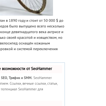
н в 1890 году и стоит от 50 000 $ до
педов было выпущено всего несколько
конце девятнадцатого века актрисе и
лько своей красотой и изяществом, но
й велосипед оснащён кожаным
вировкой и системой переключения
е возможности от SeoHammer
:
SEO, Трафик и SMM.
SeoHammer
ием. Ссылки, вечные ссылки, статьи,
у потенциал SeoHammer для