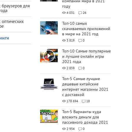
компаний мира в 2021
 браузеров для
году
года
4 031
26
х оптических
Топ-10 самых
ре
скачиваемых приложений
в мире на 2021 год
инги
3 819
0
Топ-10 Самые популярные
и лучшие онлайн игры
2021 года
2 859
0
Топ-5 Самые лучшие
дешевые китайские
интернет магазины 2021
с доставкой
178 694
18
Топ-5 Варианты куда
вложить деньги для
пассивного дохода 2021
2 954
0