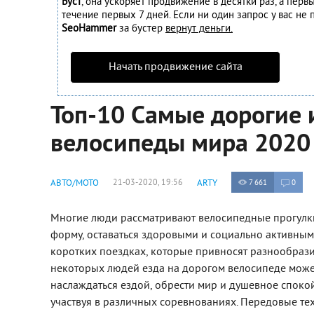
Буст
, она ускоряет продвижение в десятки раз, а перв
течение первых 7 дней. Если ни один запрос у вас не п
SeoHammer
за бустер
вернут деньги.
Начать продвижение сайта
Топ-10 Самые дорогие 
велосипеды мира 2020
АВТО/МОТО
21-03-2020, 19:56
ARTY
7 661
0
Многие люди рассматривают велосипедные прогулк
форму, оставаться здоровыми и социально активным
коротких поездках, которые привносят разнообрази
некоторых людей езда на дорогом велосипеде может 
наслаждаться ездой, обрести мир и душевное спокойс
участвуя в различных соревнованиях. Передовые т