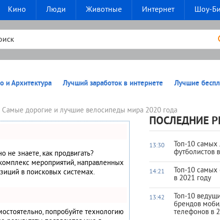
Кино
Люди
Животные
Интернет
Шоу-Б
о и Архитектура
Лучший заработок в интернете
Лучшие беспл
0 Самые дорогие и лучшие велосипеды мира 2020 года
ПОСЛЕДНИЕ Р
Топ-10 самых
13:30
футболистов 
но не знаете, как продвигать?
 комплекс мероприятий, направленных
Топ-10 самых
зиций в поисковых системах.
14:21
в 2021 году
Топ-10 ведущ
13:42
брендов моб
амостоятельно, попробуйте технологию
телефонов в 2