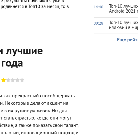
ые результаты появляются уже в
Топ-10 лучших
родвинется в Топ10 за месяц, то в
14:40
Android 2021 
Топ-10 лучши
09:28
иллюзий в ми
Еще рейт
и лучшие
 года
и как прекрасный способ держать
и. Некоторые делают акцент на
е в их рутинную жизнь. Но для
стать страстью, когда они могут
твие, а также показать свой талант,
ехнологии, инновационный подход и