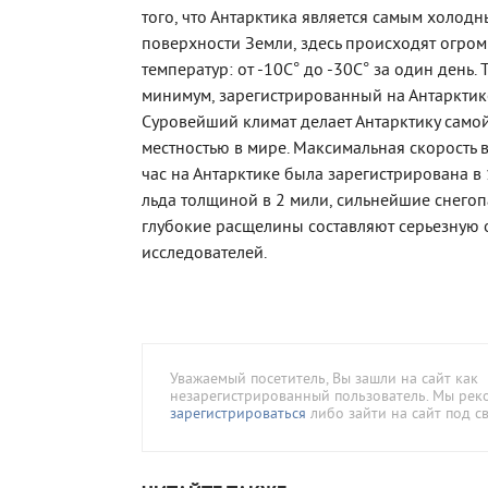
того, что Антарктика является самым холод
поверхности Земли, здесь происходят огро
температур: от -10C° до -30C° за один день.
минимум, зарегистрированный на Антарктике
Суровейший климат делает Антарктику само
местностью в мире. Максимальная скорость в
час на Антарктике была зарегистрирована в 
льда толщиной в 2 мили, сильнейшие снегоп
глубокие расщелины составляют серьезную 
исследователей.
Уважаемый посетитель, Вы зашли на сайт как
незарегистрированный пользователь. Мы ре
зарегистрироваться
либо зайти на сайт под с