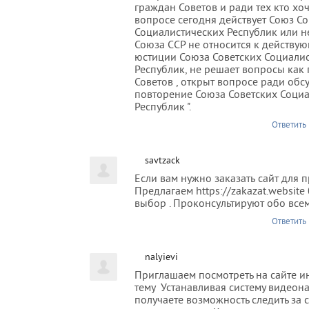
граждан Советов и ради тех кто хоч
вопросе сегодня действует Союз Со
Социалистических Республик или не
Союза ССР не относится к действу
юстиции Союза Советских Социали
Республик, не решает вопросы как 
Советов , открыт вопросе ради обс
повторение Союза Советских Соци
Республик ".
Ответить
savtzack
Если вам нужно заказать сайт для п
Предлагаем https://zakazat.websit
выбор . Проконсультируют обо всем
Ответить
nalyievi
Приглашаем посмотреть на сайте 
тему Устанавливая систему видеон
получаете возможность следить за 