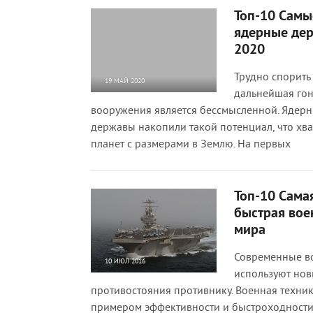
Топ-10 Самы
ядерные де
2020
Трудно спорить 
19 МАЙ 2020
дальнейшая гон
43 597
4
вооружения является бессмысленной. Ядер
державы накопили такой потенциал, что хва
планет с размерами в Землю. На первых
Топ-10 Сама
быстрая вое
мира
Современные в
10 ИЮЛ 2016
используют но
14 991
1
противостояния противнику. Военная техник
примером эффективности и быстроходности