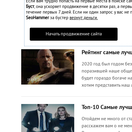
Если вам трудно попасть на первые места в поиске с
Буст
, она ускоряет продвижение в десятки раз, а перв
течение первых 7 дней. Если ни один запрос у вас не п
SeoHammer
за бустер
вернут деньги.
Начать продвижение сайта
Рейтинг самые луч
2020 год был годом без
поразившей наше общес
будет гораздо богаче н
25 ОКТ 2020
хотим представить наш
2 462
0
Топ-10 Самые лучш
Отойдем не много от ст
расскажем вам о не мен