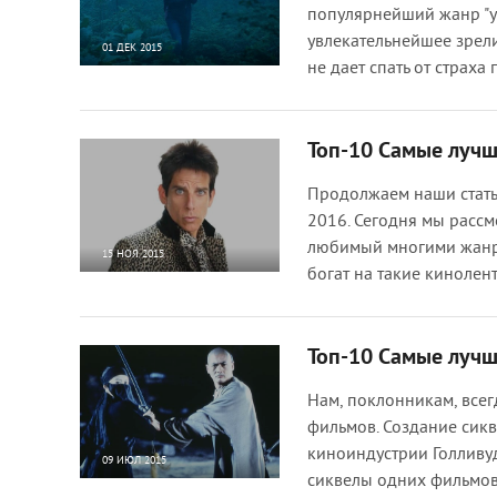
популярнейший жанр "уж
увлекательнейшее зрели
01 ДЕК 2015
не дает спать от страха
227 310
0
Топ-10 Самые лучш
Продолжаем наши стат
2016. Сегодня мы расс
любимый многими жанр к
15 НОЯ 2015
богат на такие кинолен
184 541
0
Топ-10 Самые луч
Нам, поклонникам, все
фильмов. Создание сикв
киноиндустрии Голливу
09 ИЮЛ 2015
сиквелы одних фильмов
14 905
0