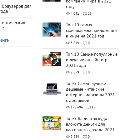
компаний мира в 2021
 браузеров для
году
года
4 031
26
х оптических
Топ-10 самых
ре
скачиваемых приложений
в мире на 2021 год
инги
3 819
0
Топ-10 Самые популярные
и лучшие онлайн игры
2021 года
2 859
0
Топ-5 Самые лучшие
дешевые китайские
интернет магазины 2021
с доставкой
178 694
18
Топ-5 Варианты куда
вложить деньги для
пассивного дохода 2021
2 954
0