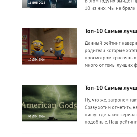
В этом году их выйдет 
16 ЯНВ 2018
10 из них. Мы не брали
371 937
18
Топ-10 Самые луч
Данный рейтинг наверн
родители которые хотят
просмотром красочных 
10 ДЕК 2016
много от темы лучших 
11 967
0
Топ-10 Самые лучш
Ну, что же, затронем та
Сразу хотим отметить, 
пишут где такие сериал
08 ДЕК 2016
подобные. Наш рейтинг
71 683
0