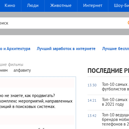
Кино
Люди
Животные
Интернет
Шоу-Б
о и Архитектура
Лучший заработок в интернете
Лучшие беспл
чшие фильмы
ПОСЛЕДНИЕ Р
риям
алфавиту
Топ-10 самых
13:30
футболистов 
но не знаете, как продвигать?
Топ-10 самых
14:21
 комплекс мероприятий, направленных
в 2021 году
зиций в поисковых системах.
Топ-10 ведущ
13:42
брендов моб
телефонов в 2