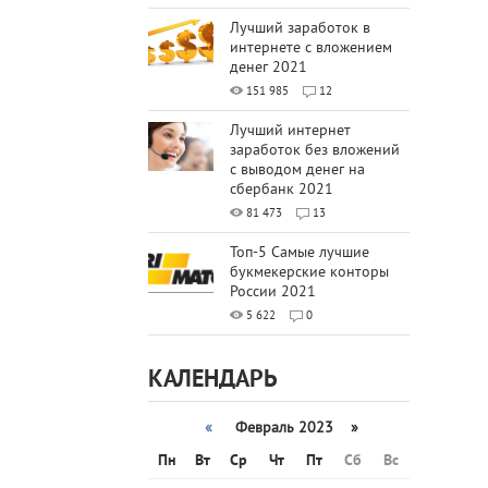
Лучший заработок в
интернете с вложением
денег 2021
151 985
12
Лучший интернет
заработок без вложений
с выводом денег на
сбербанк 2021
81 473
13
Топ-5 Самые лучшие
букмекерские конторы
России 2021
5 622
0
КАЛЕНДАРЬ
«
Февраль 2023 »
Пн
Вт
Ср
Чт
Пт
Сб
Вс