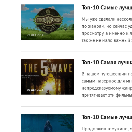
Топ-10 Самые луч
Мы уже сделали нескол
по жанрам, но сейчас 
просмотру, а именно к 
23 ДЕК 2015
так же не мало важный
42 474
0
Топ-10 Самая лучш
В нашем путешествии п
самым наверное для м
непредсказуемому жанру
02 ДЕК 2015
притягивает эти фильмы
13 431
0
Топ-10 Самые луч
Продолжив тему кино, 