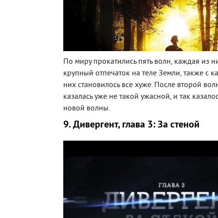
По миру прокатились пять волн, каждая из н
крупный отпечаток на теле Земли, также с 
них становилось все хуже. После второй во
казалась уже не такой ужасной, и так казал
новой волны.
9. Дивергент, глава 3: За стеной