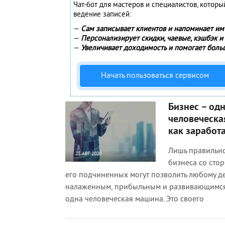
Чат-бот для мастеров и специалистов, котор
ведение записей:
—
Сам записывает клиентов и напоминает им 
—
Персонализирует скидки, чаевые, кэшбэк и
—
Увеличивает доходимость и помогает боль
Начать пользоваться сервисом
Бизнес – од
человеческа
как заработ
Лишь правильн
25 АВГ 2020
бизнеса со сто
768
0
его подчиненных могут позволить любому де
налаженным, прибыльным и развивающимся.
одна человеческая машина. Это своего