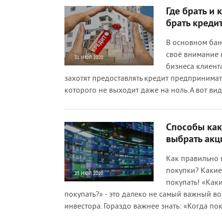
Где брать и 
брать кредит
В основном бан
своё внимание 
31 ИЮЛ 2020
бизнеса клиента
1 060
0
захотят предоставлять кредит предпринима
которого не выходит даже на ноль. А вот ви
Способы как
выбрать акц
Как правильно 
покупки? Какие
25 ИЮЛ 2020
покупать! «Как
818
0
покупать?» - это далеко не самый важный в
инвестора. Гораздо важнее знать: «Когда по