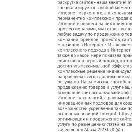
раскрутка сайтов - наша занятие! In
специализируется в любой момент
Интернет-маркетинге, а в конечном
перманентно комплексном продви
Интернете бизнеса наших клиентов.
профессионалами, мы готовы выпо
любую задачу по продвижению това
компаний, брендов, проектов, сайт
магазинов в Интернете. Мы являе
комплексного подхода в Интерне
также до какой мере показала прак
единственно верный подход, кото
достигнуть максимальной эффектив
комплексные решения индивидуаль
направлены всегда достижение ма
результата. Наша миссия: способств
продвижению товаров и услуг наш
вследствие счет использования эф
Интернет-технологий, а равным о
инновационных подходов для соз
возможностей укрепления также п
рыночных позиций. Interpult https:/
оптимизация и продвижение сайто
услуги по размещению статей на са
качественно Абаза 2f23bc8 @rr