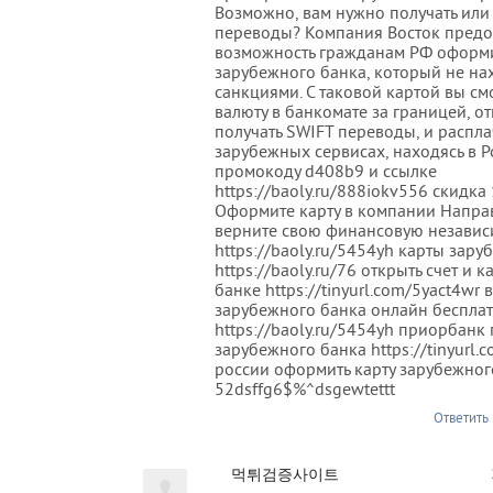
Возможно, вам нужно получать или
переводы? Компания Восток предо
возможность гражданам РФ оформи
зарубежного банка, который не на
санкциями. С таковой картой вы см
валюту в банкомате за границей, от
получать SWIFT переводы, и распла
зарубежных сервисах, находясь в Р
промокоду d408b9 и ссылке
https://baoly.ru/888iokv556 скидка
Оформите карту в компании Напра
верните свою финансовую независ
https://baoly.ru/5454yh карты зар
https://baoly.ru/76 открыть счет и 
банке https://tinyurl.com/5yact4wr 
зарубежного банка онлайн беспла
https://baoly.ru/5454yh приорбанк 
зарубежного банка https://tinyurl.
россии оформить карту зарубежног
52dsffg6$%^dsgewtettt
Ответить
먹튀검증사이트