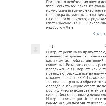
После этого необходимо внести ост
чтобы скачать весь заказ.Все файлы
можно скачать в личном кабинете 
менеджера выслать их вам на почту.
на отлично! https://telegra.ph/zaka
rabotu-srochno-09-29-13 дипломны
недорого @tele
Ответить
irg
Интернет-реклама по праву стала 
основных инструментов продвижен
как и услуг до гроба сегодняшний 
солнечный. Во многих странах рас
продвижение в Интернете или Инт
превышают расходы всегда наружн
рекламу в печатных СМИ также ре
телевидение. равным образом это 
оправдано, примерно сказать до ч
рост количества пользователей сет
создает благоприятные условия дл
Интернет-коммерции. Интернет и э
коммуникаций позволяют несравни