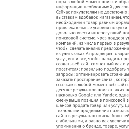
пора в любой момент поиск и обра
информации необходимой для сов
Сейчас покупателям не достаточно 
выставкам вдобавок магазинам, чт
необходимый товар равным образ
привлекательные условия покупки.
довольно ввести интересующий по
поисковой системе, чрез поддернут
компаний, из числа первых в резуль
чтобы сделать анализ предложений
выудить заказ. А продавцам товаро
услуг, вот и все, чтобы наладить пр
создать веб-сайт симпотный как и 
посетителя; правильно подобрать 
запросы; оптимизировать страницы
заказать простирание сайта , котор
ссылкам в любой момент веб-сайт о
десятке результатов поиска таких 
насколько Google или Yandex. одна
смену выше позиция в поисковой в
шансов продать товар или услугу. 
технологии продвижения позволяю
сайта в результатах поиска больше
стабильными, а равно как увеличит
упоминания о бренде, товаре, услуг