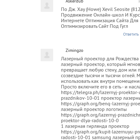
Askerdub
1
По Дж. Хау (Howe) Xevil Seosite (81
Продвижение Онлайн-школ И Курс
Интернете Оптимизация Сайта Для 
Оптимизировать Сайт Под Гугл
Ответить
Zimingzo
Лазерный проектор для Рождества
лазерный проектор, который мгно
превращает любую стену, дом или 
созвездие тысячи и тысячи огней.
использовать как внутри помещения,
Просто включите его в сеть - и нас
https://telegra.ph/lazernyj-proektor-
prazdnikov-10-01 проектор лазерн
https://graph.org/benq-lazernyj-pro
лазерный проектор логотипы
https://graph.org/lazernyj-prazdnichn
proektor-dlya-radosti-10-0
1 лазерная гирлянда проектор
https://graph.org/kupit-lazernuyu-pr
radosti-10-01 samsung лазерный п