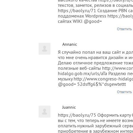
высокого качества https://baoly.r
текстов, заметок, релизов в социал
https://baoly.ru/71 Создание PBN с
поддоменах Wordpress https://baoly
сайтах WIKI @good=
Ответить
Annanic
Я случайно попал на ваш сайт и дол
что мне очень нравится дизайн и 
Делаю отличное предложение тоже
полезные веб-сайты http://www.co
hidalgo.gob.mx/urls/aTa Разделю пе
музыку http://www.congreso-hidalgo
@good= 52dsffg6$%^dsgewtettt
Ответить
Juannic
https://baoly.ru/75 Оформить карту
вы с тем, что теперь не имеете воз
оплатить нужный зарубежный серв
приобретение в зарубежном интер