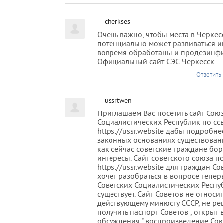
cherkses
Очень важно, чтобы места в Черкесс
потенциально может развиваться 
вовремя обработаны и продезинф
Официальный сайт СЭС Черкесск
Ответить
ussrtwen
Приглашаем Вас посетить сайт Сою
Социалистических Республик по сс
https://ussr.website дабы подробне
законных основаниях существовани
как сейчас советские граждане бор
интересы. Сайт советского союза п
https://ussr.website для граждан Со
хочет разобраться в вопросе тепер
Советских Социалистических Респу
существует. Сайт Советов не относит
действующему минюсту СССР, не ре
получить паспорт Советов , открыт
обсуждения " воспроизведение Союз