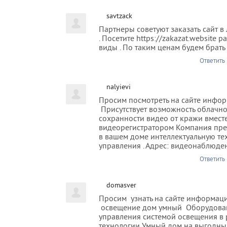
savtzack
Партнеры советуют заказать сайт 
. Посетите https://zakazat.website
виды . По таким ценам будем брать 
Ответить
nalyievi
Просим посмотреть на сайте инфор
Присутствует возможность облачно
сохранности видео от кражи вместе
видеорегистратором Компания пред
в вашем доме интеллектуальную т
управления . Адрес: видеонаблюден
Ответить
domasver
Просим узнать на сайте информац
освещение дом умный Оборудова
управления системой освещения в
технологии Умный дом на выгодны