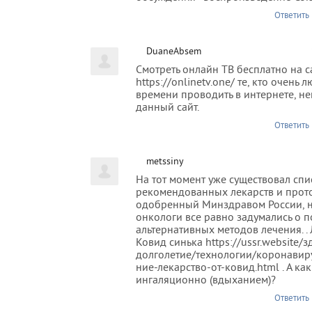
Ответить
DuaneAbsem
Смотреть онлайн ТВ бесплатно на с
https://onlinetv.one/ те, кто очень 
времени проводить в интернете, н
данный сайт.
Ответить
metssiny
На тот момент уже существовал спи
рекомендованных лекарств и прот
одобренный Минздравом России, н
онкологи все равно задумались о п
альтернативных методов лечения. . 
Ковид синька https://ussr.website/
долголетие/технологии/коронавиру
ние-лекарство-от-ковид.html . А ка
ингаляционно (вдыханием)?
Ответить