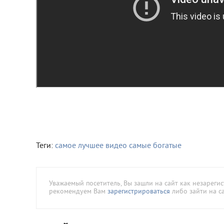
Теги:
самое лучшее
видео
самые богатые
Уважаемый посетитель, Вы зашли на сайт как незареги
рекомендуем Вам
зарегистрироваться
либо зайти на с