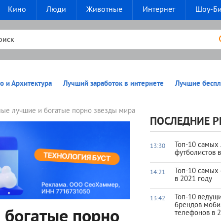
Кино
Люди
Животные
Интернет
Шоу-Б
о и Архитектура
Лучший заработок в интернете
Лучшие беспл
мые лучшие и богатые порно звезды мира
ПОСЛЕДНИЕ Р
Топ-10 самых
13:30
футболистов 
Топ-10 самых
14:21
в 2021 году
Топ-10 ведущ
13:42
брендов моб
 богатые порно
телефонов в 2