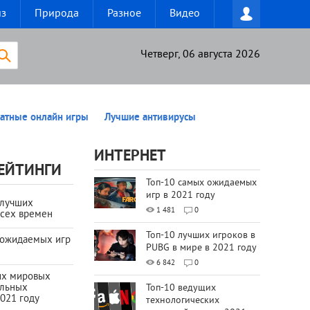
из
Природа
Разное
Видео
Четверг, 06 августа 2026
атные онлайн игры
Лучшие антивирусы
ИНТЕРНЕТ
ЕЙТИНГИ
Топ-10 самых ожидаемых
игр в 2021 году
 лучших
1 481
0
всех времен
Топ-10 лучших игроков в
 ожидаемых игр
PUBG в мире в 2021 году
6 842
0
их мировых
ильных
Топ-10 ведущих
021 году
технологических