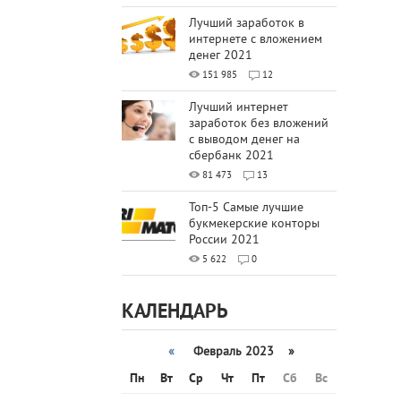
Лучший заработок в
интернете с вложением
денег 2021
151 985
12
Лучший интернет
заработок без вложений
с выводом денег на
сбербанк 2021
81 473
13
Топ-5 Самые лучшие
букмекерские конторы
России 2021
5 622
0
КАЛЕНДАРЬ
«
Февраль 2023 »
Пн
Вт
Ср
Чт
Пт
Сб
Вс