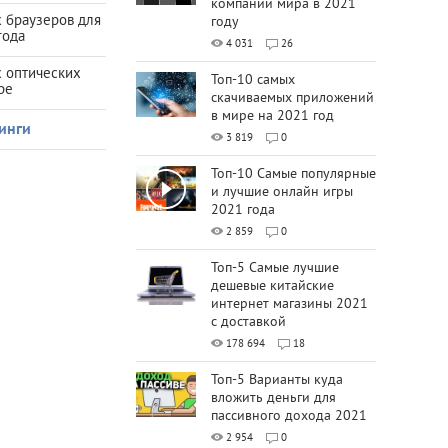
компаний мира в 2021
 браузеров для
году
года
4 031
26
х оптических
Топ-10 самых
ре
скачиваемых приложений
в мире на 2021 год
инги
3 819
0
Топ-10 Самые популярные
и лучшие онлайн игры
2021 года
2 859
0
Топ-5 Самые лучшие
дешевые китайские
интернет магазины 2021
с доставкой
178 694
18
Топ-5 Варианты куда
вложить деньги для
пассивного дохода 2021
2 954
0