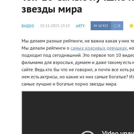
звезды мира
ВИДЕО
15-11-2015, 13:15
ARTY
10 923
0
Мы делаем разные рейтинги, не важна какая у них т
Мы делали рейтинги о
самых красивых девушках
, н
подходит под сегодняшний. Это первое топ 10 видео
фильмами для взрослых, думаем и даже такому есть 
сайте. Ведь кто бы что не говорил, а почти все хоть
нем есть актрисы, но какие из них самые богатые? Из
самые лучшие и богатые порно звезды мира.