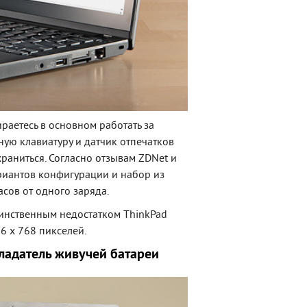
раетесь в основном работать за
ную клавиатуру и датчик отпечатков
раниться. Согласно отзывам ZDNet и
риантов конфигурации и набор из
асов от одного заряда.
динственным недостатком ThinkPad
6 х 768 пикселей.
бладатель живучей батареи