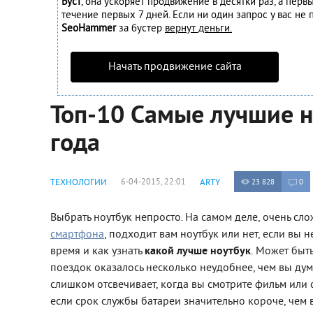
Буст
, она ускоряет продвижение в десятки раз, а перв
течение первых 7 дней. Если ни один запрос у вас не п
SeoHammer
за бустер
вернут деньги.
Начать продвижение сайта
Топ-10 Самые лучшие 
года
ТЕХНОЛОГИИ
6-04-2015, 22:01
ARTY
23 828
0
Выбрать ноутбук непросто. На самом деле, очень сл
смартфона
, подходит вам ноутбук или нет, если вы 
время и как узнать
какой лучше ноутбук
. Может быть
поездок оказалось несколько неудобнее, чем вы дум
слишком отсвечивает, когда вы смотрите фильм или се
если срок службы батареи значительно короче, чем