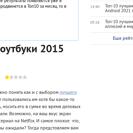
ые результаты появляются уже в
Топ-10 лучших
родвинется в Топ10 за месяц, то в
14:40
Android 2021 
Топ-10 лучши
09:28
иллюзий в ми
Еще рейт
ноутбуки 2015
ожно понять как и с выбором
лучшего
не пользовались им хотя бы какое-то
, носить его в сумке во время деловых
али. Возможно, на ваш вкус экран
риал на Netflix. И самое плохое: что,
 вы ожидали? Тогда предстовляем вам