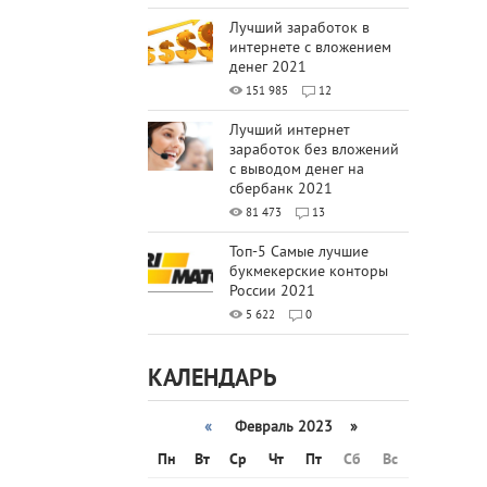
Лучший заработок в
интернете с вложением
денег 2021
151 985
12
Лучший интернет
заработок без вложений
с выводом денег на
сбербанк 2021
81 473
13
Топ-5 Самые лучшие
букмекерские конторы
России 2021
5 622
0
КАЛЕНДАРЬ
«
Февраль 2023 »
Пн
Вт
Ср
Чт
Пт
Сб
Вс