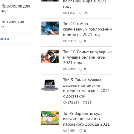
компаний мира в 2021
 браузеров для
году
года
4 031
26
х оптических
Топ-10 самых
ре
скачиваемых приложений
в мире на 2021 год
инги
3 819
0
Топ-10 Самые популярные
и лучшие онлайн игры
2021 года
2 859
0
Топ-5 Самые лучшие
дешевые китайские
интернет магазины 2021
с доставкой
178 694
18
Топ-5 Варианты куда
вложить деньги для
пассивного дохода 2021
2 954
0