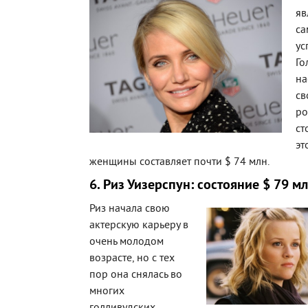
яв
са
ус
Го
на
св
ро
ст
эт
женщины составляет почти $ 74 млн.
6. Риз Уизерспун: состояние $ 79 м
Риз начала свою
актерскую карьеру в
очень молодом
возрасте, но с тех
пор она снялась во
многих