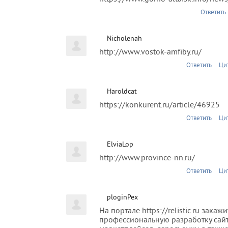
Ответить
Nicholenah
http://www.vostok-amfiby.ru/
Ответить
Ци
Haroldcat
https://konkurent.ru/article/46925
Ответить
Ци
ElviaLop
http://www.province-nn.ru/
Ответить
Ци
ploginPex
На портале https://relistic.ru закажи
профессиональную разработку сайт