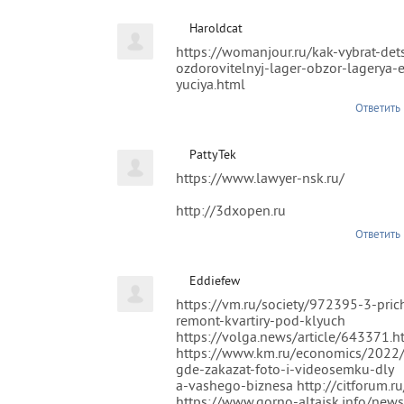
Haroldcat
https://womanjour.ru/kak-vybrat-dets
ozdorovitelnyj-lager-obzor-lagerya-
yuciya.html
Ответить
PattyTek
https://www.lawyer-nsk.ru/
http://3dxopen.ru
Ответить
Eddiefew
https://vm.ru/society/972395-3-pric
remont-kvartiry-pod-klyuch
https://volga.news/article/643371.h
https://www.km.ru/economics/2022
gde-zakazat-foto-i-videosemku-dly
a-vashego-biznesa http://citforum.
https://www.gorno-altaisk.info/ne