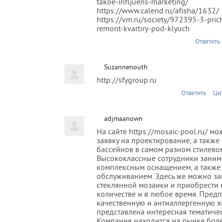
takoe-infljuens-marketing/
https://www.calend.ru/afisha/1632/
https://vm.ru/society/972395-3-pric
remont-kvartiry-pod-klyuch
Ответить
Suzannenouth
http://sfygroup.ru
Ответить
Ци
adjmaanown
На сайте https://mosaic-pool.ru/ мо
заявку на проектирование, а также
бассейнов в самом разном стилево
Высококлассные сотрудники заним
комплексным оснащением, а также
обслуживанием. Здесь же можно за
стеклянной мозаики и приобрести 
количестве и в любое время. Пред
качественную и антиаллергенную х
представлена интересная тематиче
Компания находится на рынке более