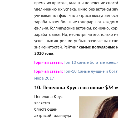
время их красота, талант и поведение спосо
увеличению их успеха. Кино без актрисы зву
учитывая тот факт, что актриса выступает ос
зарабатывает большие гонорары от каждого
фильма. Голливудские актрисы, конечно, хо
зарабатывают. Но, несмотря на это, только н
успешных актрис могут быть зачислены к сп
знаменитостей. Рейтинг
самые популярные и
2020 года
.
Горячая статья:
Топ 10 самые богатые женщ
Горячая статья:
Топ-10 Самые лучшие и бог
мира 2017
10. Пенелопа Крус: состояние $34 
Пенелопа Крус
является
блистающей
актрисой Голливуда.