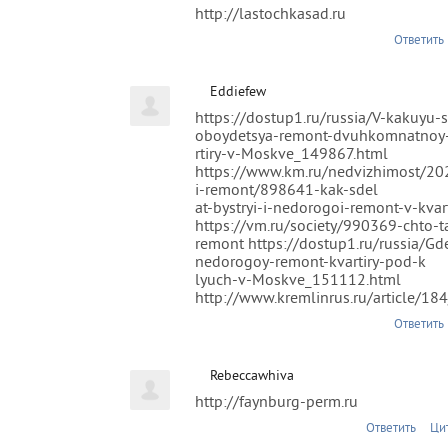
http://lastochkasad.ru
Ответить
Eddiefew
https://dostup1.ru/russia/V-kakuyu-
oboydetsya-remont-dvuhkomnatnoy
rtiry-v-Moskve_149867.html
https://www.km.ru/nedvizhimost/202
i-remont/898641-kak-sdel
at-bystryi-i-nedorogoi-remont-v-kvart
https://vm.ru/society/990369-chto-ta
remont https://dostup1.ru/russia/Gde
nedorogoy-remont-kvartiry-pod-k
lyuch-v-Moskve_151112.html
http://www.kremlinrus.ru/article/1
Ответить
Rebeccawhiva
http://faynburg-perm.ru
Ответить
Ци