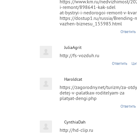
https://www.km.ru/nedvizhimost/202
i-remont/898641-kak-sdel
at-bystryi-i-nedorogoi-remont-v-kvart
https://dostup1.ru/russia/Brending-
vazhen-biznesu_155985.html
Ответить
JuliaAgrit
http://fs-vozduh.ru
Ответить
Ци
Haroldcat
https://zagorodny.net/turizm/za-otdyx
detej-v-palatkax-roditelyam-za
platyat-dengi.php
Ответить
CynthiaDah
http://hd-clip.ru