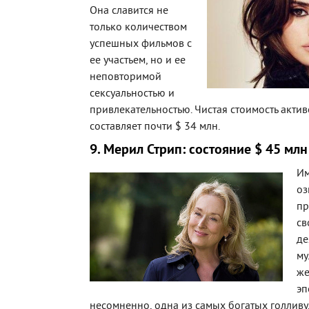
Она славится не
только количеством
успешных фильмов с
ее участьем, но и ее
неповторимой
сексуальностью и
привлекательностью. Чистая стоимость акти
составляет почти $ 34 млн.
9. Мерил Стрип: состояние $ 45 млн
Им
оз
пр
св
де
му
же
эп
несомненно, одна из самых богатых голливуд