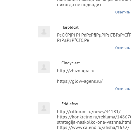
никогда не подводит.
Ответить
Haroldcat
РєСЌРјРї РІ РќРёР¶РµРіРѕСЂРѕРґС
РѕР±Р»Р°СЃС‚Рё
Ответить
Cindyclest
http://zhiznugra.ru
https://glow-agens.ru/
Ответить
Eddiefew
http://citforum.ru/news/44181/
https://konkretno.ru/reklama/1486
strategija-naskolko-ona-vazhna.htm
https://www.calend.ru/afisha/1632/