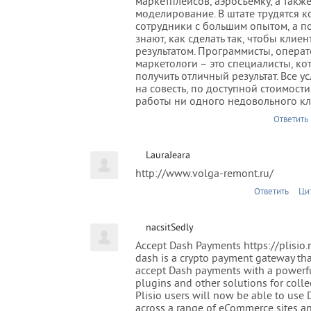
маркетплейсов, аэросъемку, а такж
моделирование. В штате трудятся 
сотрудники с большим опытом, а п
знают, как сделать так, чтобы клие
результатом. Программисты, опера
маркетологи – это специалисты, ко
получить отличный результат. Все у
на совесть, по доступной стоимости
работы ни одного недовольного кл
Ответить
LauraJeara
http://www.volga-remont.ru/
Ответить
Ци
nacsitSedly
Accept Dash Payments https://plisio.
dash is a crypto payment gateway tha
accept Dash payments with a powerf
plugins and other solutions for coll
Plisio users will now be able to use
across a range of eCommerce sites a