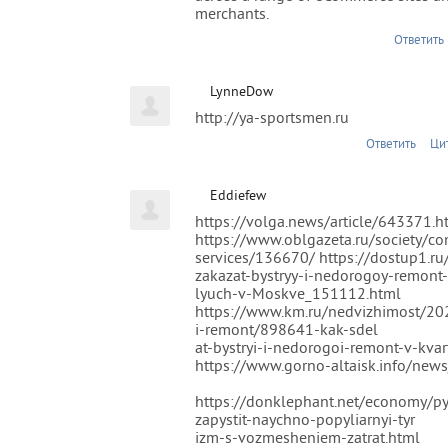
merchants.
Ответить
LynneDow
http://ya-sportsmen.ru
Ответить
Ци
Eddiefew
https://volga.news/article/643371.h
https://www.oblgazeta.ru/society/c
services/136670/ https://dostup1.ru
zakazat-bystryy-i-nedorogoy-remont-
lyuch-v-Moskve_151112.html
https://www.km.ru/nedvizhimost/202
i-remont/898641-kak-sdel
at-bystryi-i-nedorogoi-remont-v-kvart
https://www.gorno-altaisk.info/ne
https://donklephant.net/economy/pyt
zapystit-naychno-popyliarnyi-tyr
izm-s-vozmesheniem-zatrat.html