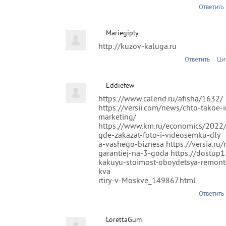
Ответить
Mariegiply
http://kuzov-kaluga.ru
Ответить
Ци
Eddiefew
https://www.calend.ru/afisha/1632/
https://versii.com/news/chto-takoe-i
marketing/
https://www.km.ru/economics/2022
gde-zakazat-foto-i-videosemku-dly
a-vashego-biznesa https://versia.ru/
garantiej-na-3-goda https://dostup1.
kakuyu-stoimost-oboydetsya-remon
kva
rtiry-v-Moskve_149867.html
Ответить
LorettaGum