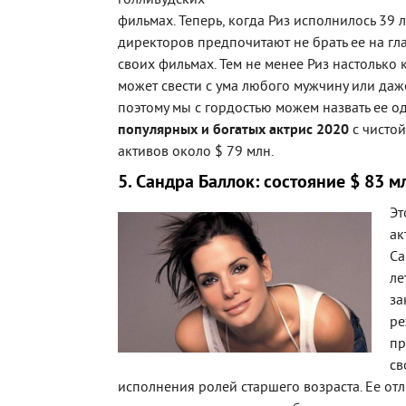
голливудских
фильмах. Теперь, когда Риз исполнилось 39 л
директоров предпочитают не брать ее на гл
своих фильмах. Тем не менее Риз настолько к
может свести с ума любого мужчину или даж
поэтому мы с гордостью можем назвать ее о
популярных и богатых актрис 2020
с чистой
активов около $ 79 млн.
5. Сандра Баллок: состояние $ 83 м
Эт
ак
Са
ле
за
ре
пр
св
исполнения ролей старшего возраста. Ее от